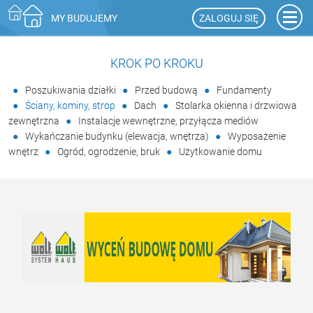
ZALOGUJ SIĘ
MY BUDUJEMY
KROK PO KROKU
Poszukiwania działki
Przed budową
Fundamenty
Ściany, kominy, strop
Dach
Stolarka okienna i drzwiowa
zewnętrzna
Instalacje wewnętrzne, przyłącza mediów
Wykańczanie budynku (elewacja, wnętrza)
Wyposażenie
wnętrz
Ogród, ogrodzenie, bruk
Użytkowanie domu