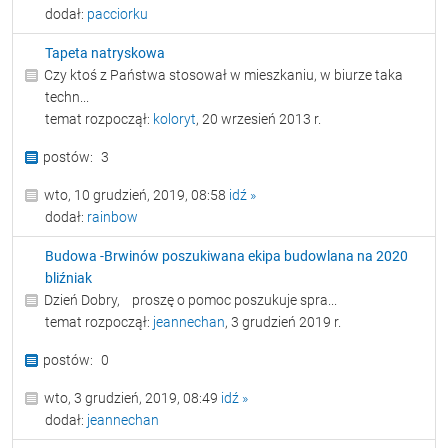
dodał:
pacciorku
Tapeta natryskowa
Czy ktoś z Państwa stosował w mieszkaniu, w biurze taka
techn...
temat rozpoczął:
koloryt
, 20 wrzesień 2013 r.
3
wto, 10 grudzień, 2019, 08:58
idź »
dodał:
rainbow
Budowa -Brwinów poszukiwana ekipa budowlana na 2020
bliźniak
Dzień Dobry, proszę o pomoc poszukuje spra...
temat rozpoczął:
jeannechan
, 3 grudzień 2019 r.
0
wto, 3 grudzień, 2019, 08:49
idź »
dodał:
jeannechan