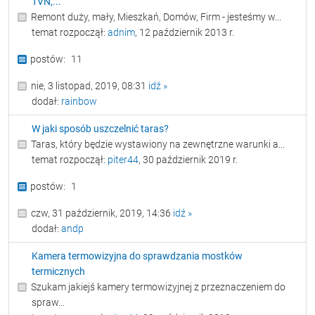
TVN,...
Remont duży, mały, Mieszkań, Domów, Firm - jesteśmy w...
temat rozpoczął:
adnim
, 12 październik 2013 r.
11
nie, 3 listopad, 2019, 08:31
idź »
dodał:
rainbow
W jaki sposób uszczelnić taras?
Taras, który będzie wystawiony na zewnętrzne warunki a...
temat rozpoczął:
piter44
, 30 październik 2019 r.
1
czw, 31 październik, 2019, 14:36
idź »
dodał:
andp
Kamera termowizyjna do sprawdzania mostków
termicznych
Szukam jakiejś kamery termowizyjnej z przeznaczeniem do
spraw...