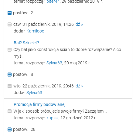
temat rozpoczął:
piter44
, 29 październik 2019 r.
2
czw, 31 październik, 2019, 14:26
idź »
dodał:
Kamilooo
Bal? Szkielet?
Czy bal jako konstrukcja ścian to dobre rozwiązanie? A co
myś...
temat rozpoczął:
Sylvia63
, 20 maj 2019 r.
8
wto, 22 październik, 2019, 20:46
idź »
dodał:
Sylvia63
Promocja firmy budowlanej
W jaki sposób próbujecie swoje firmy? Zacząłem ...
temat rozpoczął:
kupisz
, 12 grudzień 2012 r.
28