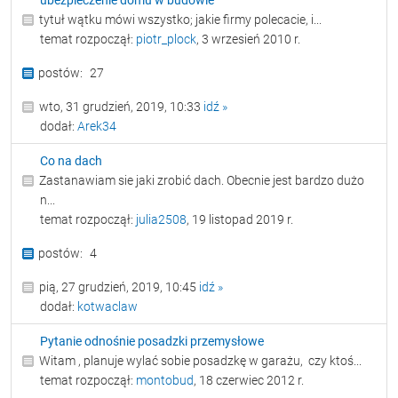
ubezpieczenie domu w budowie
tytuł wątku mówi wszystko; jakie firmy polecacie, i...
temat rozpoczął:
piotr_plock
, 3 wrzesień 2010 r.
27
wto, 31 grudzień, 2019, 10:33
idź »
dodał:
Arek34
Co na dach
Zastanawiam sie jaki zrobić dach. Obecnie jest bardzo dużo
n...
temat rozpoczął:
julia2508
, 19 listopad 2019 r.
4
pią, 27 grudzień, 2019, 10:45
idź »
dodał:
kotwaclaw
Pytanie odnośnie posadzki przemysłowe
Witam , planuje wylać sobie posadzkę w garażu, czy ktoś...
temat rozpoczął:
montobud
, 18 czerwiec 2012 r.