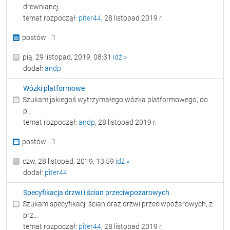
drewnianej....
temat rozpoczął:
piter44
, 28 listopad 2019 r.
1
pią, 29 listopad, 2019, 08:31
idź »
dodał:
andp
Wózki platformowe
Szukam jakiegoś wytrzymałego wózka platformowego, do
p...
temat rozpoczął:
andp
, 28 listopad 2019 r.
1
czw, 28 listopad, 2019, 13:59
idź »
dodał:
piter44
Specyfikacja drzwi i ścian przeciwpożarowych
Szukam specyfikacji ścian oraz drzwi przeciwpożarowych, z
prz...
temat rozpoczął:
piter44
, 28 listopad 2019 r.