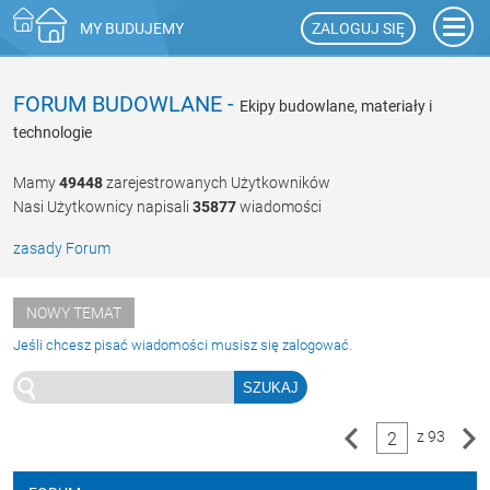
ZALOGUJ SIĘ
MY BUDUJEMY
FORUM BUDOWLANE
-
Ekipy budowlane, materiały i
technologie
Mamy
49448
zarejestrowanych Użytkowników
Nasi Użytkownicy napisali
35877
wiadomości
zasady Forum
NOWY TEMAT
Jeśli chcesz pisać wiadomości musisz się zalogować.
z 93
2