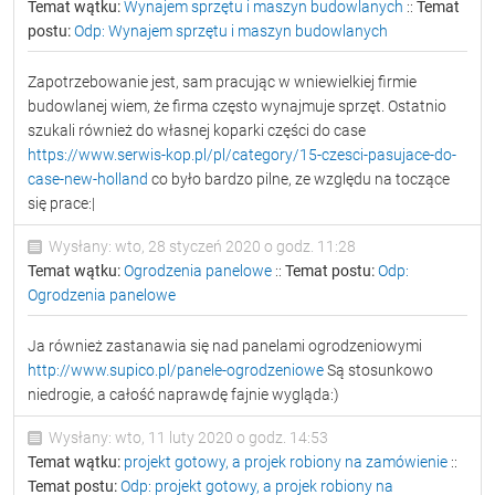
Temat wątku:
Wynajem sprzętu i maszyn budowlanych
::
Temat
postu:
Odp: Wynajem sprzętu i maszyn budowlanych
Zapotrzebowanie jest, sam pracując w wniewielkiej firmie
budowlanej wiem, że firma często wynajmuje sprzęt. Ostatnio
szukali również do własnej koparki części do case
https://www.serwis-kop.pl/pl/category/15-czesci-pasujace-do-
case-new-holland
co było bardzo pilne, ze względu na toczące
się prace:|
Wysłany: wto, 28 styczeń 2020 o godz. 11:28
Temat wątku:
Ogrodzenia panelowe
::
Temat postu:
Odp:
Ogrodzenia panelowe
Ja również zastanawia się nad panelami ogrodzeniowymi
http://www.supico.pl/panele-ogrodzeniowe
Są stosunkowo
niedrogie, a całość naprawdę fajnie wygląda:)
Wysłany: wto, 11 luty 2020 o godz. 14:53
Temat wątku:
projekt gotowy, a projek robiony na zamówienie
::
Temat postu:
Odp: projekt gotowy, a projek robiony na