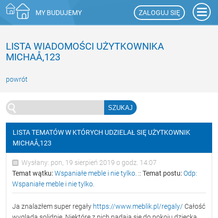
ZALOGUJ SIĘ
MY BUDUJEMY
LISTA WIADOMOŚCI UŻYTKOWNIKA
MICHAÅ‚123
powrót
LISTA TEMATÓW W KTÓRYCH UDZIELAŁ SIĘ UŻYTKOWNIK
MICHAÅ‚123
Wysłany: pon, 19 sierpień 2019 o godz. 14:07
Temat wątku:
Wspaniałe meble i nie tylko.
::
Temat postu:
Odp:
Wspaniałe meble i nie tylko.
Ja znalazłem super regały
https://www.meblik.pl/regaly/
Całość
wygląda solidnie. Niektóre z nich nadają się do pokoju dziecka,