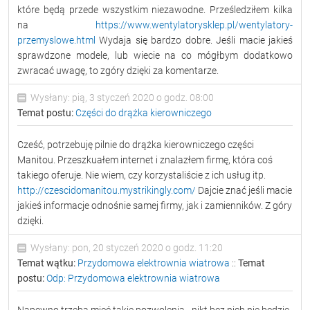
które będą przede wszystkim niezawodne. Prześledziłem kilka
na
https://www.wentylatorysklep.pl/wentylatory-
przemyslowe.html
Wydaja się bardzo dobre. Jeśli macie jakieś
sprawdzone modele, lub wiecie na co mógłbym dodatkowo
zwracać uwagę, to zgóry dzięki za komentarze.
Wysłany: pią, 3 styczeń 2020 o godz. 08:00
Temat postu:
Części do drążka kierowniczego
Cześć, potrzebuję pilnie do drążka kierowniczego części
Manitou. Przeszkuałem internet i znalazłem firmę, która coś
takiego oferuje. Nie wiem, czy korzystaliście z ich usług itp.
http://czescidomanitou.mystrikingly.com/
Dajcie znać jeśli macie
jakieś informacje odnośnie samej firmy, jak i zamienników. Z góry
dzięki.
Wysłany: pon, 20 styczeń 2020 o godz. 11:20
Temat wątku:
Przydomowa elektrownia wiatrowa
::
Temat
postu:
Odp: Przydomowa elektrownia wiatrowa