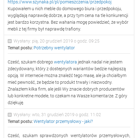
https://www.szynaka.pl/pl/pomieszczenia/przedpokoj
Kupowałem u nich meble do domowego biura i przedpokoju,
wyglądają naprawdę dobrze, a przy tym cena na tle konkurencji
jest bardzo korzystna. Bez wahania mogę powiedzieć, że wybór
mebli z tej firmy był naprawdę trafiony.
Wysłany: pią, 20 grudzień 2019 o godz. 09:25
Temat postu:
Potrzebny wentylator
Cześć, szukam dobrego
wentylatora
jednak nadal nie jestem
zdecydowany, który z dostepnych wariantów bedzie najlepszą
opcją. W internecie można znaleźć tego masę, ale ja chciałbym
mieć pewność, że będzie to produkt trwały i niezwodny.
Znalazłem kilka firm, ale jeśli Wy znacie dobrych producentów
lub konkretne modele, to czekam na Wasze komentarze. Z góry
dziękuję.
Wysłany: wto, 31 grudzień 2019 o godz. 11:02
Temat postu:
Wentylator przemysłowy - jaki?
Cześć, szukam sprawdzonych wentylatorów przemysłowych,