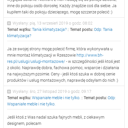
inne do pokoju osób dorosłej. Każdy znajdzie coś dla siebie. Ja
kupiłem taki do pokoju dziecięcego, mogę szczerze polecić :)
Wysłany: pią, 13 wrzesień 2019 o godz. 08:02
Temat wątku:
Tania klimatyzacja?
::
Temat postu:
Odp: Tania
klimatyzacja?
Ja ze swojej strony mogę polecić firmę, która wykonywała u
mnie montaż klimatyzacji w Rzeszowie
http://www.bh-
res.pl/uslugi/uslugi-montazowe/
- w szczególności jeśli ktoś jest
z okolic. Naprawdę dobra, fachowa pomoc, wsparcie i działania
na najwyższym pzoimie. Ceny - jeśli ktoś szuka w dobrej cenie
produktów i usług montażowych, naprawdę odsyłam do nich :)
Wysłany: śro, 27 listopad 2019 o godz. 09:17
Temat wątku:
Wspaniałe meble i nie tylko.
::
Temat postu:
Odp:
Wspaniałe meble i nie tylko.
Jeśli ktoś z Was nadal szuka fajnych mebli, z ciekawym
designem, polecam