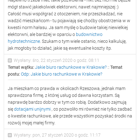
Napewno trzeba mieć takie pozwolenia - nikt bez nich nie będzie
mógł stawić jakiekolwiek elektorwni, nawet najmniejszej :)
Całość musi współgrać z otoczeniem, nie przeszkadzać, nie
wadzić mieszkańcom - tu pojawiają się choćby obostrzenia w w
kwestii norm hałasu. Ja sam myślę o budowie takiej niewielkiej
elektorwni, ale bardziej w oparciu o
budownictwo
hydrotechniczne
. Szukam o tym wiele ostanio, nieco kalkuluję,
jak mogłoby to działać, jakie są ewentualne koszty itp.
Wysłany: śro, 22 styczeń 2020 o godz. 08:11
Temat wątku:
Jakie biuro rachunkowe w Krakowie?
::
Temat
postu:
Odp: Jakie biuro rachunkowe w Krakowie?
Ja mieszkam co prawda w okolicach Rzeszowa, jednak mam
sprawdzona firmę, z której usług od dawna korzystam. Są
naprawdę bardzo dobrzy w tym co robią. Dodatkowo zajmują
się
dotacjami unijnymi
, co pozwoliło mi również nie tylko zadbać
o kwestie rachunkowe, ale przede wszystkim pozyskać środki na
rozwój mojej małej firmy.
Wysłany: pon, 27 styczeń 2020 o godz. 11:17