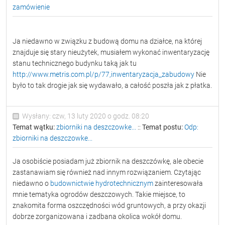
zamówienie
Ja niedawno w związku z budową domu na działce, na której
znajduje się stary nieużytek, musiałem wykonać inwentaryzację
stanu technicznego budynku taką jak tu
http://www.metris.com.pl/p/77,inwentaryzacja_zabudowy
Nie
było to tak drogie jak się wydawało, a całość poszła jak z płatka.
Wysłany: czw, 13 luty 2020 o godz. 08:20
Temat wątku:
zbiorniki na deszczowke...
::
Temat postu:
Odp:
zbiorniki na deszczowke...
Ja osobiście posiadam już zbiornik na deszczówkę, ale obecie
zastanawiam się również nad innym rozwiązaniem. Czytając
niedawno o
budownictwie hydrotechnicznym
zainteresowała
mnie tematyka ogrodów deszczowych. Takie miejsce, to
znakomita forma oszczędności wód gruntowych, a przy okazji
dobrze zorganizowana i zadbana okolica wokół domu.