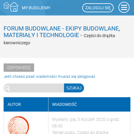
ZALOGUJ SIĘ
MY BUDUJEMY
FORUM BUDOWLANE
-
EKIPY BUDOWLANE,
MATERIAŁY I TECHNOLOGIE
-
Części do drążka
kierowniczego
ODPOWIEDZ
Jeśli chcesz pisać wiadomości musisz się zalogować.
AUTOR
WIADOMOŚĆ
Wysłany: pią, 3 styczeń 2020 o godz.
08:00
Temat postu: Części do drążka