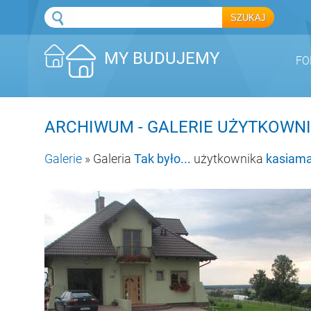
MY BUDUJEMY
FO
ARCHIWUM - GALERIE UŻYTKOW
Galerie
» Galeria
Tak było...
użytkownika
kasiam