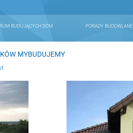
RUM BUDUJĄCYCH DOM
PORADY BUDOWLANE
NIKÓW MYBUDUJEMY
a1