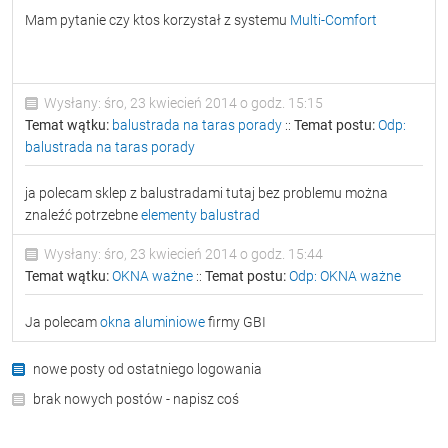
Mam pytanie czy ktos korzystał z systemu
Multi-Comfort
Wysłany: śro, 23 kwiecień 2014 o godz. 15:15
Temat wątku:
balustrada na taras porady
::
Temat postu:
Odp:
balustrada na taras porady
ja polecam sklep z balustradami tutaj bez problemu można
znaleźć potrzebne
elementy balustrad
Wysłany: śro, 23 kwiecień 2014 o godz. 15:44
Temat wątku:
OKNA ważne
::
Temat postu:
Odp: OKNA ważne
Ja polecam
okna aluminiowe
firmy GBI
nowe posty od ostatniego logowania
brak nowych postów - napisz coś