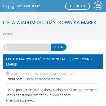
ZALOGUJ SIĘ
MY BUDUJEMY
LISTA WIADOMOŚCI UŻYTKOWNIKA MAREK
powrót
LISTA TEMATÓW W KTÓRYCH UDZIELAŁ SIĘ UŻYTKOWNIK
MAREK
Wysłany: śro, 23 kwiecień 2014 o godz. 15:08
Temat postu:
Domy energooszczędne
Coraz popularniesjsze są domy ekologiczne i energooszczędne.
Sam sie zastanawiam czy nie budować domu
energooszczędnego.