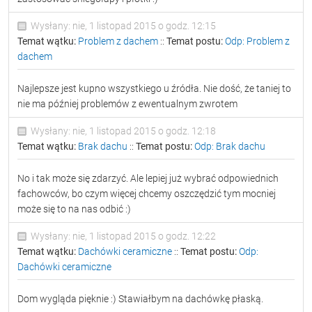
Wysłany: nie, 1 listopad 2015 o godz. 12:15
Temat wątku:
Problem z dachem
::
Temat postu:
Odp: Problem z
dachem
Najlepsze jest kupno wszystkiego u źródła. Nie dość, że taniej to
nie ma później problemów z ewentualnym zwrotem
Wysłany: nie, 1 listopad 2015 o godz. 12:18
Temat wątku:
Brak dachu
::
Temat postu:
Odp: Brak dachu
No i tak może się zdarzyć. Ale lepiej już wybrać odpowiednich
fachowców, bo czym więcej chcemy oszczędzić tym mocniej
może się to na nas odbić :)
Wysłany: nie, 1 listopad 2015 o godz. 12:22
Temat wątku:
Dachówki ceramiczne
::
Temat postu:
Odp:
Dachówki ceramiczne
Dom wygląda pięknie :) Stawiałbym na dachówkę płaską.