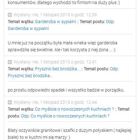
konsumentów, dlatego wychodzi to firmom na duży plus :)
Wysłany: nie, 1 listopad 2015 o godz. 12:39
Temat wątku:
Garderoba w sypialni
::
Temat postu:
Odp:
Garderoba w sypialni
U mnie juz na początku była mała wneka więc garderoba
sprawdziła się świetnie. Ale i tak korzysta z niej żona ... :)
Wysłany: nie, 1 listopad 2015 o godz. 12:41
Temat wątku:
Prysznic bez brodzika...
::
Temat postu:
Odp:
Prysznic bez brodzika...
po prostu odpowiedni spadek i wszystko będzie w porządku.
Wysłany: nie, 1 listopad 2015 o godz. 12:44
Temat wątku:
Co myślicie o nowoczesnych kuchniach ?
::
Temat
postu:
Odp: Co myślicie o nowoczesnych kuchniach ?
Blaty oczywiście granitowe i szafki z dużym połyskiem ( najlepiej
białe) to w kuchni mi się marzy :)