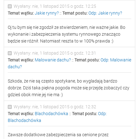
Wysłany: nie, 1 listopad 2015 o godz. 12:25
Temat wątku:
Jakie rynny?
::
Temat postu:
Odp: Jakie rynny?
Oj tu bym się nie zgodził ze stwierdzeniem, nie ważne jakie. Bo
wykonanie i zabezpieczenia systemu rynnowego znacząco
będzie sie różnił. Natomiast reszta to w 100% prawda :)
Wysłany: nie, 1 listopad 2015 o godz. 12:31
Temat wątku:
Malowanie dachu?
::
Temat postu:
Odp: Malowanie
dachu?
Szkoda, że nie są często spotykane, bo wygladają bardzo
dobrze. Dziś taka piękna pogoda może się przejdę zobaczyć czy
gdzieś obok mnie jej nie ma :)
Wysłany: nie, 1 listopad 2015 o godz. 12:32
Temat wątku:
Blachodachówka
::
Temat postu:
Odp:
Blachodachówka
Zawsze dodatkowe zabezpieczenia sa cenione przez