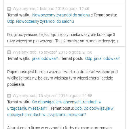
Wysłany: nie, 1 listopad 2015 o godz. 12:46
Temat wątku:
Nowoczesny żyrandol do salonu
::
Temat postu:
Odp: Nowoczesny żyrandol do salonu
Drugi oczywiście, że jest łądniejszy i ciekawszy, ale kosztuje 3
razy więcej od pierwszego. To już musisz sam podjąc decyzję :)
Wysłany: sob, 16 styczeń 2016 o godz. 21:56
Temat wątku:
jaka lodówka?
::
Temat postu:
Odp: jaka lodówka?
Pojemnośc jest bardzo wazna i warto ją dobierać własnie pod
wielkośc rodziny, bo czym większa tym więcej energii będzie
pobierała.
Wysłany: sob, 16 styczeń 2016 o godz. 21:58
Temat wątku:
Co obowiązuje w obecnych trendach w
urządzaniu mieszkań?
::
Temat postu:
Odp: Co obowiązuje w
obecnych trendach w urządzaniu mieszkań?
Akurat co do firmy w przypadku farby nie mam ogromnych