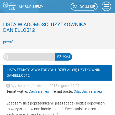
ZALOGUJ SIĘ
MY BUDUJEMY
LISTA WIADOMOŚCI UŻYTKOWNIKA
DANIELLO012
powrót
LISTA TEMATÓW W KTÓRYCH UDZIELAŁ SIĘ UŻYTKOWNIK
DANIELLO012
Wysłany: nie, 1 listopad 2015 o godz. 12:07
Temat wątku:
Dach a śnieg
::
Temat postu:
Odp: Dach a śnieg
Zgadzam się z poprzednikami, jeżeli spadek będzie odpowiedni
to wszytsko powinno ładnie spadać. Ewentualnie można
zastosować śniegołapy i płotki :)