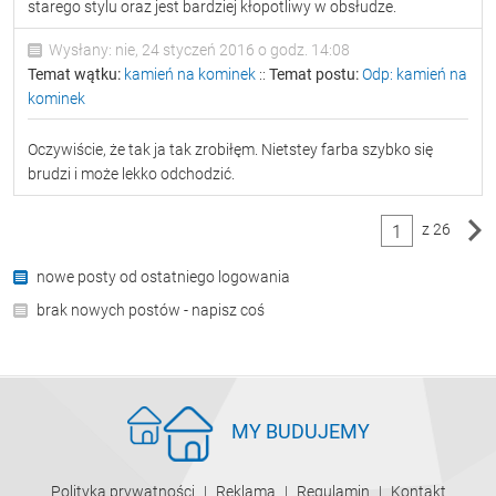
starego stylu oraz jest bardziej kłopotliwy w obsłudze.
Wysłany: nie, 24 styczeń 2016 o godz. 14:08
Temat wątku:
kamień na kominek
::
Temat postu:
Odp: kamień na
kominek
Oczywiście, że tak ja tak zrobiłęm. Nietstey farba szybko się
brudzi i może lekko odchodzić.
z 26
1
nowe posty od ostatniego logowania
brak nowych postów - napisz coś
MY BUDUJEMY
Polityka prywatności
Reklama
Regulamin
Kontakt