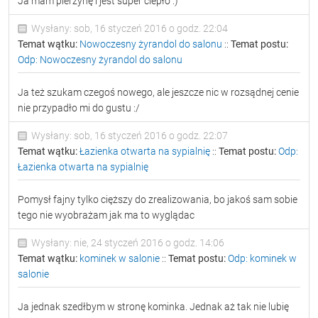
Ja mam pierzynę i jest super ciepło :)
Wysłany: sob, 16 styczeń 2016 o godz. 22:04
Temat wątku:
Nowoczesny żyrandol do salonu
::
Temat postu:
Odp: Nowoczesny żyrandol do salonu
Ja też szukam czegoś nowego, ale jeszcze nic w rozsądnej cenie
nie przypadło mi do gustu :/
Wysłany: sob, 16 styczeń 2016 o godz. 22:07
Temat wątku:
Łazienka otwarta na sypialnię
::
Temat postu:
Odp:
Łazienka otwarta na sypialnię
Pomysł fajny tylko cięższy do zrealizowania, bo jakoś sam sobie
tego nie wyobrażam jak ma to wyglądac
Wysłany: nie, 24 styczeń 2016 o godz. 14:06
Temat wątku:
kominek w salonie
::
Temat postu:
Odp: kominek w
salonie
Ja jednak szedłbym w stronę kominka. Jednak aż tak nie lubię