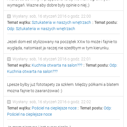
wymagań. Wazne aby dobre były opinie o niej ;)
Wysłany: sob, 16 styczeń 2016 o godz. 22:00
Temat wątku:
Sztukateria w naszych wnętrzach
::
Temat postu:
Odp: Sztukateria w naszych wnętrzach
Jezeli dom est stylizowany na początek XXw to może i fajnie to
wygląda, natomiast ja raczej nie szedłbym w tym kierunku.
Wysłany: sob, 16 styczeń 2016 o godz. 22:01
Temat wątku:
Kuchnia otwarta na salon???
::
Temat postu:
Odp:
Kuchnia otwarta na salon???
Lpesze bylby już fototapety za szkłem. Między półkami a blatem
mozna fajnie to zaaranżować :)
Wysłany: sob, 16 styczeń 2016 o godz. 22:02
Temat wątku:
Pościel na cieplejsze noce
::
Temat postu:
Odp:
Pościel na cieplejsze noce