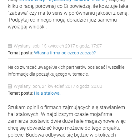
kilku o radę, porównaj co Ci powiedzą, ile kosztuje taka
"zabawa" czy ma to sens w porównaniu jakości z ceną.
Podpytaj co innego mogą doradzić i już samemu
wyciagaj wnioski.
Wysłany: sob, 15 kwiecień 2017 o godz. 17:07
Temat postu:
Własna firma-od czego zacząć?
Na co zwracać uwagę?Jakich partnerów posiadać i wszelkie
informacje dla początkującego w temacie.
Wysłany: pon, 24 kwiecień 2017 o godz. 20:00
Temat postu:
Hala stalowa.
Szukam opinii o firmach zajmujących się stawianiem
hal stalowych. W najbliższym czasie mojafirma
zamierza postawic dwie duże hale magazynowe więc
chcę się dowiedzieć kogo możecie do tego projaktu
polecic. Budowa odbywać się będzie w okolicach