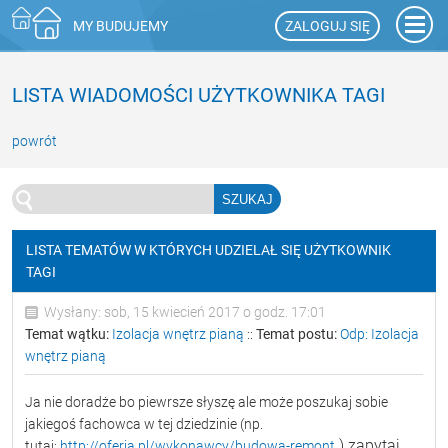
ZALOGUJ SIĘ
MY BUDUJEMY
LISTA WIADOMOŚCI UŻYTKOWNIKA TAGI
powrót
LISTA TEMATÓW W KTÓRYCH UDZIELAŁ SIĘ UŻYTKOWNIK
TAGI
Wysłany: sob, 15 kwiecień 2017 o godz. 17:01
Temat wątku:
Izolacja wnętrz pianą
::
Temat postu:
Odp: Izolacja
wnętrz pianą
Ja nie doradże bo piewrsze słyszę ale może poszukaj sobie
jakiegoś fachowca w tej dziedzinie (np.
) zapytaj
tutaj:
http://oferia.pl/wykonawcy/budowa-remont