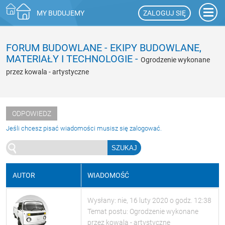
ZALOGUJ SIĘ
MY BUDUJEMY
FORUM BUDOWLANE
-
EKIPY BUDOWLANE,
MATERIAŁY I TECHNOLOGIE
-
Ogrodzenie wykonane
przez kowala - artystyczne
ODPOWIEDZ
Jeśli chcesz pisać wiadomości musisz się zalogować.
AUTOR
WIADOMOŚĆ
Wysłany: nie, 16 luty 2020 o godz. 12:38
Temat postu: Ogrodzenie wykonane
przez kowala - artystyczne