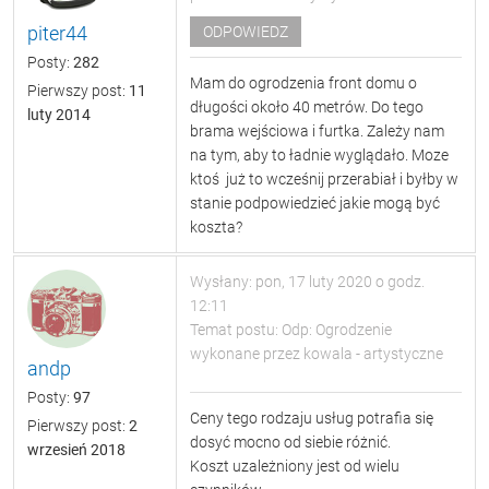
piter44
ODPOWIEDZ
Posty:
282
Mam do ogrodzenia front domu o
Pierwszy post:
11
długości około 40 metrów. Do tego
luty 2014
brama wejściowa i furtka. Zależy nam
na tym, aby to ładnie wyglądało. Moze
ktoś już to wcześnij przerabiał i byłby w
stanie podpowiedzieć jakie mogą być
koszta?
Wysłany: pon, 17 luty 2020 o godz.
12:11
Temat postu: Odp: Ogrodzenie
wykonane przez kowala - artystyczne
andp
Posty:
97
Ceny tego rodzaju usług potrafia się
Pierwszy post:
2
dosyć mocno od siebie różnić.
wrzesień 2018
Koszt uzależniony jest od wielu