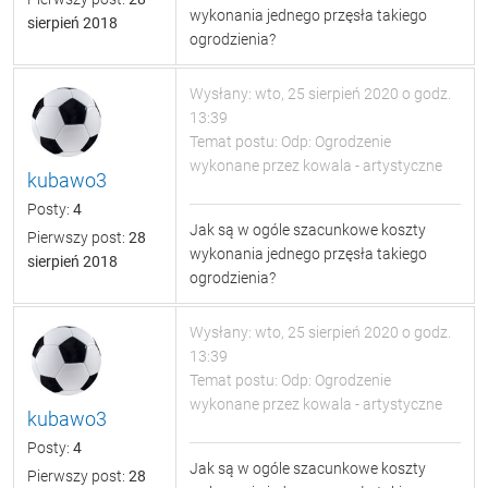
wykonania jednego przęsła takiego
sierpień 2018
ogrodzienia?
Wysłany: wto, 25 sierpień 2020 o godz.
13:39
Temat postu: Odp: Ogrodzenie
wykonane przez kowala - artystyczne
kubawo3
Posty:
4
Jak są w ogóle szacunkowe koszty
Pierwszy post:
28
wykonania jednego przęsła takiego
sierpień 2018
ogrodzienia?
Wysłany: wto, 25 sierpień 2020 o godz.
13:39
Temat postu: Odp: Ogrodzenie
wykonane przez kowala - artystyczne
kubawo3
Posty:
4
Jak są w ogóle szacunkowe koszty
Pierwszy post:
28