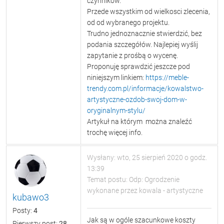
czynników.
Przede wszystkim od wielkosci zlecenia,
od od wybranego projektu.
Trudno jednoznacznie stwierdzić, bez
podania szczegółów. Najlepiej wyślij
zapytanie z prośbą o wycenę.
Proponuję sprawdzić jeszcze pod
niniejszym linkiem:
https://meble-
trendy.com.pl/informacje/kowalstwo-
artystyczne-ozdob-swoj-dom-w-
oryginalnym-stylu/
Artykuł na którym można znaleźć
trochę więcej info.
Wysłany: wto, 25 sierpień 2020 o godz.
13:39
Temat postu: Odp: Ogrodzenie
wykonane przez kowala - artystyczne
kubawo3
Posty:
4
Jak są w ogóle szacunkowe koszty
Pierwszy post:
28