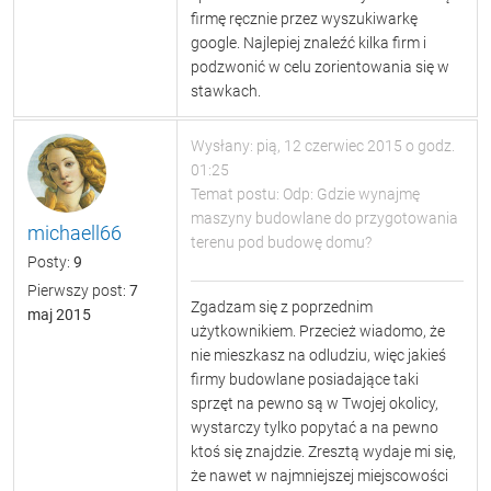
firmę ręcznie przez wyszukiwarkę
google. Najlepiej znaleźć kilka firm i
podzwonić w celu zorientowania się w
stawkach.
Wysłany: pią, 12 czerwiec 2015 o godz.
01:25
Temat postu: Odp: Gdzie wynajmę
maszyny budowlane do przygotowania
michaell66
terenu pod budowę domu?
Posty:
9
Pierwszy post:
7
Zgadzam się z poprzednim
maj 2015
użytkownikiem. Przecież wiadomo, że
nie mieszkasz na odludziu, więc jakieś
firmy budowlane posiadające taki
sprzęt na pewno są w Twojej okolicy,
wystarczy tylko popytać a na pewno
ktoś się znajdzie. Zresztą wydaje mi się,
że nawet w najmniejszej miejscowości