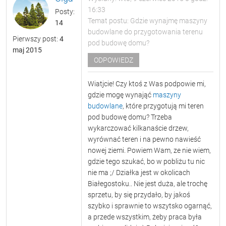
16:33
Posty:
Temat postu: Gdzie wynajmę maszyny
14
budowlane do przygotowania terenu
Pierwszy post:
4
pod budowę domu?
maj 2015
ODPOWIEDZ
Wiatjcie! Czy ktoś z Was podpowie mi,
gdzie mogę wynająć
maszyny
budowlane
, które przygotują mi teren
pod budowę domu? Trzeba
wykarczować kilkanaście drzew,
wyrównać teren i na pewno nawieść
nowej ziemi. Powiem Wam, ze nie wiem,
gdzie tego szukać, bo w pobliżu tu nic
nie ma ;/ Działka jest w okolicach
Białegostoku.. Nie jest duża, ale trochę
sprzetu, by się przydało, by jakoś
szybko i sprawnie to wszytsko ogarnąć,
a przede wszystkim, żeby praca była