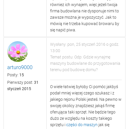
równiez ich wynajem, więc jeżeli twoja
firma budowlana nie dysponuje nimi to
zawsze można je wypozyczyć. Jak to
mówią nie trzeba kupować browaru by
się napić piwa.
Wysłany: pon, 25 styczeń 2016 o godz.
13:00
Temat postu: Odp: Gdzie wynajmę
maszyny budowlane do przygotowania
arturo9000
terenu pod budowę domu?
Posty:
15
Pierwszy post:
31
O wiele łatwiej byłoby Ci pomóc jakbyś
styczeń 2015
podał mniej więcej czego szukasz i z
jakiego rejonu Polski jesteś. Na pewno w
swojej okolicy znajdziesz jakąś firmę
oferująca taki sprzęt. Nie będzie tego
dużo ze względu na koszty takiego
sprzętu i
części do maszyn
jak się