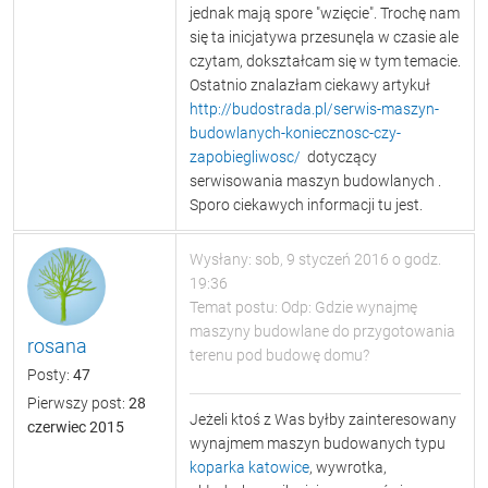
jednak mają spore "wzięcie". Trochę nam
się ta inicjatywa przesunęla w czasie ale
czytam, dokształcam się w tym temacie.
Ostatnio znalazłam ciekawy artykuł
http://budostrada.pl/serwis-maszyn-
budowlanych-koniecznosc-czy-
zapobiegliwosc/
dotyczący
serwisowania maszyn budowlanych .
Sporo ciekawych informacji tu jest.
Wysłany: sob, 9 styczeń 2016 o godz.
19:36
Temat postu: Odp: Gdzie wynajmę
maszyny budowlane do przygotowania
rosana
terenu pod budowę domu?
Posty:
47
Pierwszy post:
28
Jeżeli ktoś z Was byłby zainteresowany
czerwiec 2015
wynajmem maszyn budowanych typu
koparka katowice
, wywrotka,