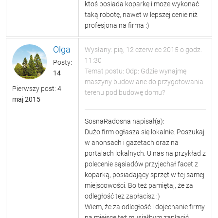
ktoś posiada koparkę i moze wykonać
taką robotę, nawet w lepszej cenie niż
profesjonalna firma :)
Olga
Wysłany: pią, 12 czerwiec 2015 o godz.
11:30
Posty:
Temat postu: Odp: Gdzie wynajmę
14
maszyny budowlane do przygotowania
Pierwszy post:
4
terenu pod budowę domu?
maj 2015
SosnaRadosna napisał(a):
Dużo firm ogłasza się lokalnie. Poszukaj
w anonsach i gazetach oraz na
portalach lokalnych. U nas na przykład z
polecenie sąsiadów przyjechał facet z
koparką, posiadający sprzęt w tej samej
miejscowości. Bo też pamiętaj, że za
odległość też zapłacisz :)
Wiem, że za odległość i dojechanie firmy
na miejsce też musiałbym zapłacić,