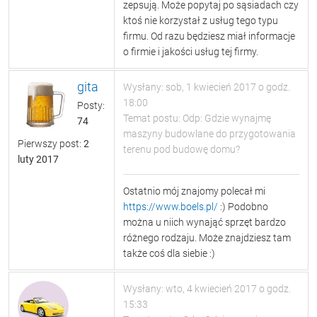
zepsują. Może popytaj po sąsiadach czy
ktoś nie korzystał z usług tego typu
firmu. Od razu będziesz miał informacje
o firmie i jakości usług tej firmy.
gita
Wysłany: sob, 1 kwiecień 2017 o godz.
18:00
Posty:
Temat postu: Odp: Gdzie wynajmę
74
maszyny budowlane do przygotowania
Pierwszy post:
2
terenu pod budowę domu?
luty 2017
Ostatnio mój znajomy polecał mi
https://www.boels.pl/
:) Podobno
można u niich wynająć sprzęt bardzo
różnego rodzaju. Może znajdziesz tam
także coś dla siebie :)
Wysłany: wto, 4 kwiecień 2017 o godz.
15:33