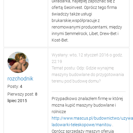
układarka, najlepiej zapoznać się z
ofertą Geoinvest. Oprócz tego firma
świadczy także usługi
brukarskie,współpracuje z
renomowanymi producentami, między
innymi Semmelrock, Libet, Drew-Bet i
Kost-Bet.
Wysłany: wto, 12 styczeń 2016 o godz.
22:19
Temat postu: Odp: Gdzie wynajmę
maszyny budowlane do przygotowania
rozchodnik
terenu pod budowę domu?
Posty:
4
Pierwszy post:
8
Przypadkowo znalazłem firmę w której
lipiec 2015
mozna kupić maszyny budowlane i
rolnicze
http://www.mascus.pl/budownictwo/uzywa
ladowarki-teleskopowe/manitou
.
Oprócz sprzedaży maszyn oferują