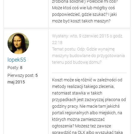
zrobiona solidnie:) Polecicie mi coś?
Może ktoś coś wie lub mógłby coś
podpowiedzieć, gdzie szukać? I jaki
może być koszt takich maszyn?
Wysłany: wto, 9 czerwiec 2015 o godz.
22:18
Temat postu: Odp: Gdzie wynajmę
maszyny budowlane do przygotowania
lopek55
terenu pod budowę domu?
Posty:
8
Pierwszy post:
5
Koszt może się różnić w zależności od
maj 2015
metody realizacji takiego zlecenia,
natomiast stawka w takich
przypadkach jest zazwyczaj płacona od
godziny pracy. Nie macie tam jakichś
portali regionalnych albo miejskich, na
których można zamieszczać
ogłoszenia? Możesz też zawsze
sprawdzić na OLX albo wyszukać taką