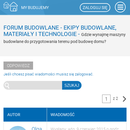
ZALOGUJ SIĘ
MY BUDUJEMY
FORUM BUDOWLANE
-
EKIPY BUDOWLANE,
MATERIAŁY I TECHNOLOGIE
-
Gdzie wynajmę maszyny
budowlane do przygotowania terenu pod budowę domu?
ODPOWIEDZ
Jeśli chcesz pisać wiadomości musisz się zalogować.
z 2
1
AUTOR
WIADOMOŚĆ
Olga
Wysłany: wto, 9 czerwiec 2015 o godz.