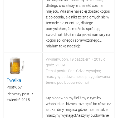
dlatego chciałabym znaleźć coś na
miejscu. Właśnie najlepiej dostać kogoś
z polecenia, ale nikt ze znajomych się w
temacie nie orientuje, dlatego
pomyślałam, że może tu spróbuję
swoich sił i ktoś mi da jakieś namiary na
kogoś solidnego i sprawdzonego...
miałam taką nadzieję..
Wysłany: pon, 19 październik 2015 o
godz. 21:39
Temat postu: Odp: Gdzie wynajmę
maszyny budowlane do przygotowania
Ewelka
terenu pod budowę domu?
Posty:
57
Pierwszy post:
7
My niedawno myśleliśmy o tym by
kwiecień 2015
właśnie taki biznes rozkręcić bo również
szukaliśmy miejsca gdzie mozna takie
maszyny wynająćMaszyny budowlane