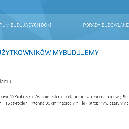
RUM BUDUJĄCYCH DOM
PORADY BUDOWLANE
Y UŻYTKOWNIKÓW MYBUDUJEMY
domu.
jscowość Kulikówka. Właśnie jestem na etapie pozwolenia na budowę. Bed
herm + 15 styropian ... ytonng 36 cm ?? aeroc ??? ... jaki strop ??? wiazary ?