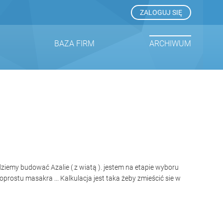
ZALOGUJ SIĘ
BAZA FIRM
ARCHIWUM
ziemy budować Azalie ( z wiatą ). jestem na etapie wyboru
?? poprostu masakra ... Kalkulacja jest taka żeby zmieścić sie w