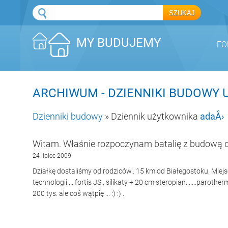
MY BUDUJEMY
FO
ARCHIWUM - DZIENNIKI BUDOW
Dzienniki budowy
» Dziennik użytkownika
adaÅ›
Witam. Właśnie rozpoczynam batalię z budową 
24 lipiec 2009
Działkę dostaliśmy od rodziców.. 15 km od Białegostoku. Mie
technologii ... fortis JS , silikaty + 20 cm steropian.......parot
200 tys. ale coś wątpię ... :) :) .